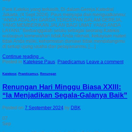
Para Katekis yang terkasih, Di dalam Gereja Katedral
Jakarta, (4 Sept 2024) Paus menyapa dan menguatkanmu:
“ANDA ADALAH GARDA TERDEPAN DALAM GEREJA,
YANG MEMBERIKAN JALAN BAGI UMAT YANG ANDA
LAYANI.” Berbanggalah selalu sebagai seorang Katekis
walaupun kemewahan tidak Anda nikmati, kekayaan materi
tidak Anda miliki, kehormatan duniawi tidak mendatangimu
di setiap ujung usaha dan pelayananmu, […]
Continue reading
→
Posted in
Katekese Paus
,
Praedicamus
Leave a comment
Katekese
,
Praedicamus
,
Renungan
Renungan Hari Minggu Biasa XXIII:
“Ia Menjadikan Segala-Galanya Baik”
Posted on
7 September 2024
by
DBK
07
Sep