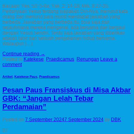
Bacaan: Yes. 50: 5-9a; Yak. 2: 14-18; Mrk. 8:27-35.
Pertanyaan Yesus tentang siapakah Diri-Nya, menurut kata
orang dan menurut para murid mendapat jawaban yang
berbeda. Jawaban yang berbeda itu, bisa saja dari
sejauhmana mereka mengenal, ada bersama dan bergaul
dengan Yesus sendiri. Tentu saja jawaban yang diberikan
adalah lahir dari sebuah pengalaman hidup bersama.
Walaupun […]
Continue reading
→
Posted in
Katekese
,
Praedicamus
,
Renungan
Leave a
comment
Artikel
,
Katekese Paus
,
Praedicamus
Pesan Paus Fransiskus di Misa Akbar
GBK: “Jangan Lelah Tebar
Perdamaian”
Posted on
7 September 2024
7 September 2024
by
DBK
07