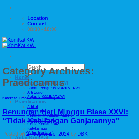
Skip
to
Location
content
Contact
08:00 - 16:00
Category Archives:
Home
Praedicamus
Tentang KOMKAT KWI
Badan Pengurus KOMKAT KWI
Arti Logo
Sejarah KOMKAT KWI
Katekese
,
Praedicamus
,
Renungan
Praedicamus
Artikel
Renungan Hari Minggu Biasa XXVI:
Renungan
Pendidikan Agama Katolik
“Tidak Kehilangan Ganjarannya”
Dokumen Gereja
Cerita Kehidupan
Katekismus
Video Inspiratif
Posted on
27 September 2024
by
DBK
Antar KomKat