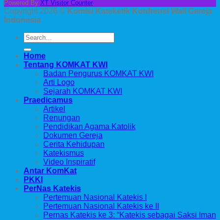
Powered By
XT Visitor Counter
Copyright 2026 ©
Komisi Kateketik Konfrensi Wali Gereja
Indonesia
Home
Tentang KOMKAT KWI
Badan Pengurus KOMKAT KWI
Arti Logo
Sejarah KOMKAT KWI
Praedicamus
Artikel
Renungan
Pendidikan Agama Katolik
Dokumen Gereja
Cerita Kehidupan
Katekismus
Video Inspiratif
Antar KomKat
PKKI
PerNas Katekis
Pertemuan Nasional Katekis I
Pertemuan Nasional Katekis ke II
Pernas Katekis ke 3: “Katekis sebagai Saksi Iman