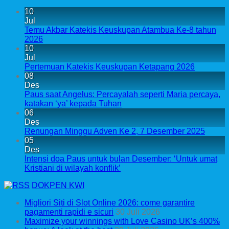
10
Jul
Temu Akbar Katekis Keuskupan Atambua Ke-8 tahun
2026
10
Jul
Pertemuan Katekis Keuskupan Ketapang 2026
08
Des
Paus saat Angelus: Percayalah seperti Maria percaya,
katakan ‘ya’ kepada Tuhan
06
Des
Renungan Minggu Adven Ke 2, 7 Desember 2025
05
Des
Intensi doa Paus untuk bulan Desember: ‘Untuk umat
Kristiani di wilayah konflik’
DOKPEN KWI
Migliori Siti di Slot Online 2026: come garantire
pagamenti rapidi e sicuri
30 Juli 2026
Maximize your winnings with Love Casino UK’s 400%