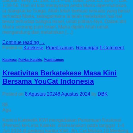
Bacaan: Why. 11: 19a, 12:1 – 6a, 10ab; 1Kor.15: 20-27; Luk.
1:39-56. Hari ini kita merayakan pesta Maria dipermuliakan,
ia diangkat ke Surga. Allah telah berbuat sesuatu yang besar
terhadap Maria, sebagaimana Ia telah melakukan hal-hal
besar terhadap bangsa Israel, umat pilihan-Nya. Dalam diri
Maria seorang putri Israel, Maria dipilih Allah untuk
mengandung dan melahirkan […]
Continue reading
→
Posted in
Katekese
,
Praedicamus
,
Renungan
1
Comment
Katekese
,
PerNas Katekis
,
Praedicamus
Kreativitas Berkatekese Masa Kini
Bersama YouCat Indonesia
Posted on
8 Agustus 2024
8 Agustus 2024
by
DBK
08
Agu
Komisi Kateketik KWI mengadakan Pertemuan Nasional
(Pernas) ke-Lima Katekis dilaksanakan pada tanggal 1-4
Juli 2024 di gedung kantor KWI, Jln. Cut Mutiah 10 Menteng,