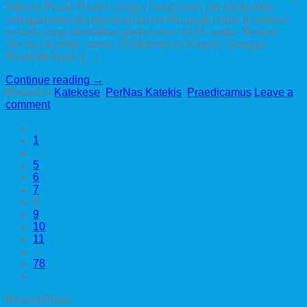
Jakarta Pusat. Dalam rangka mendalami jati diri katekis
sebagaimana dirumuskan dalam Petunjuk untuk Katekese
terbaru yang diterbitkan pada tahun 2020, maka Pernas
Kelima Katekis tahun 2024 bertema Katekis Sebagai
Pendidik Iman” […]
Continue reading
→
Posted in
Katekese
,
PerNas Katekis
,
Praedicamus
Leave a
comment
1
…
5
6
7
8
9
10
11
…
78
Recent Posts