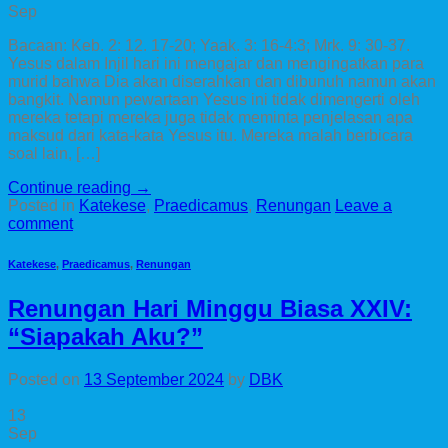
Sep
Bacaan: Keb. 2: 12. 17-20; Yaak. 3: 16-4:3; Mrk. 9: 30-37.
Yesus dalam Injil hari ini mengajar dan mengingatkan para
murid bahwa Dia akan diserahkan dan dibunuh namun akan
bangkit. Namun pewartaan Yesus ini tidak dimengerti oleh
mereka tetapi mereka juga tidak meminta penjelasan apa
maksud dari kata-kata Yesus itu. Mereka malah berbicara
soal lain, […]
Continue reading
→
Posted in
Katekese
,
Praedicamus
,
Renungan
Leave a
comment
Katekese
,
Praedicamus
,
Renungan
Renungan Hari Minggu Biasa XXIV:
“Siapakah Aku?”
Posted on
13 September 2024
by
DBK
13
Sep