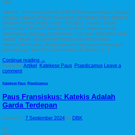
Sep
Jakarta – Pemimpin Gereja Katolik Dunia sekaligus Kepala
Negara Vatikan, Paus Fransiskus, memimpin misa akbar di
Stadion Gelora Bung Karno (SUGBK), Jakarta. Dalam
khotbahnya, Paus Fransiskus kembali berpesan soal
pentingnya menjaga perdamaian. “Dengan dibimbing oleh
sabda Tuhan, saya mendorong Anda semua untuk
menaburkan kasih, dengan penuh keyakinan menempuh
jalan dialog,” kata Paus Fransiskus di Stadion […]
Continue reading
→
Posted in
Artikel
,
Katekese Paus
,
Praedicamus
Leave a
comment
Katekese Paus
,
Praedicamus
Paus Fransiskus: Katekis Adalah
Garda Terdepan
Posted on
7 September 2024
by
DBK
07
Sep