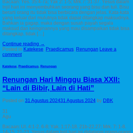
Bacaan: Yes. 35:4-7a; Yak 2: 1-5; Mrk.7: 31-37. Yesus dalam
Injil hari ini menyembuhkan seorang yang bisu dan tuli. Bisu
berarti orang itu tidak bisa berbicara dengan jelas. Kata-kata
yang keluar dari mulutnya tidak dapat ditangkap maksudnya.
Bahkan ia gagap, maka dengan susah payah segala
maksud dan keinginannya yang mau disampaikan tidak bisa
ditangkap, tidak […]
Continue reading
→
Posted in
Katekese
,
Praedicamus
,
Renungan
Leave a
comment
Katekese
,
Praedicamus
,
Renungan
Renungan Hari Minggu Biasa XXII:
“Lain di Bibir, Lain di Hati”
Posted on
31 Agustus 2024
31 Agustus 2024
by
DBK
31
Agu
Bacaan: Ul. 4:1-2. 6-8; Yak. 1:17-18. 21b-22.27; Mrk. 7: 1-8.
14-15. 21-23. Yesus dalam Injil hari ini didatangi orang-orang