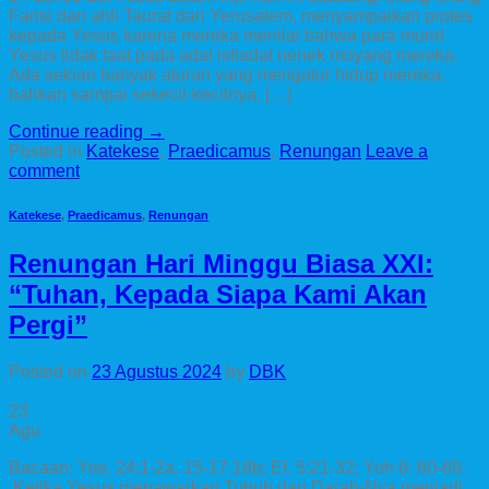
Farisi dan ahli Taurat dari Yerusalem, menyampaikan protes
kepada Yesus karena mereka menilai bahwa para murid
Yesus tidak taat pada adat istiadat nenek moyang mereka.
Ada sekian banyak aturan yang mengatur hidup mereka,
bahkan sampai sekecil-kecilnya, […]
Continue reading
→
Posted in
Katekese
,
Praedicamus
,
Renungan
Leave a
comment
Katekese
,
Praedicamus
,
Renungan
Renungan Hari Minggu Biasa XXI:
“Tuhan, Kepada Siapa Kami Akan
Pergi”
Posted on
23 Agustus 2024
by
DBK
23
Agu
Bacaan: Yos. 24:1-2a. 15-17.18b; Ef. 5:21-32; Yoh 6: 60-69.
Ketika Yesus menawarkan Tubuh dan Darah-Nya menjadi