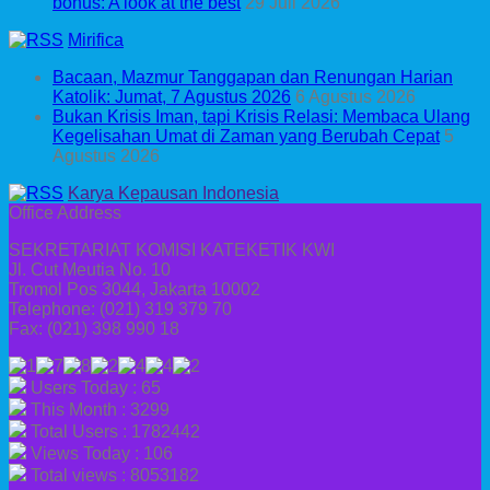
bonus: A look at the best
29 Juli 2026
Mirifica
Bacaan, Mazmur Tanggapan dan Renungan Harian
Katolik: Jumat, 7 Agustus 2026
6 Agustus 2026
Bukan Krisis Iman, tapi Krisis Relasi: Membaca Ulang
Kegelisahan Umat di Zaman yang Berubah Cepat
5
Agustus 2026
Karya Kepausan Indonesia
Office Address
SEKRETARIAT KOMISI KATEKETIK KWI
Jl. Cut Meutia No. 10
Tromol Pos 3044, Jakarta 10002
Telephone: (021) 319 379 70
Fax: (021) 398 990 18
Users Today : 65
This Month : 3299
Total Users : 1782442
Views Today : 106
Total views : 8053182