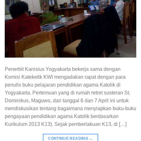
Penerbit Kanisius Yogyakarta bekerja sama dengan
Komisi Kateketik KWI mengadakan rapat dengan para
penulis buku pelajaran pendidikan agama Katolik di
Yogyakarta. Pertemuan yang di rumah retret susteran St.
Dominikus, Maguwo, dari tanggal 6 dan 7 April ini untuk
mendiskusikan tentang bagaimana menyiapkan buku-buku
pengayaan pendidikan agama Katolik berdasarkan
Kurikulum 2013 K13). Sejak pemberlakuan K13, di […]
CONTINUE READING
→