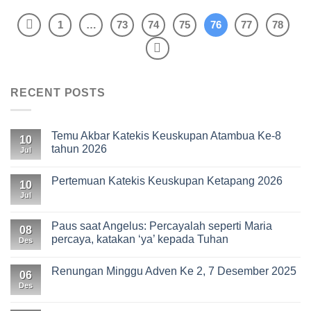
1
…
73
74
75
76
77
78
RECENT POSTS
Temu Akbar Katekis Keuskupan Atambua Ke-8
10
tahun 2026
Jul
Pertemuan Katekis Keuskupan Ketapang 2026
10
Jul
Paus saat Angelus: Percayalah seperti Maria
08
percaya, katakan ‘ya’ kepada Tuhan
Des
Renungan Minggu Adven Ke 2, 7 Desember 2025
06
Des