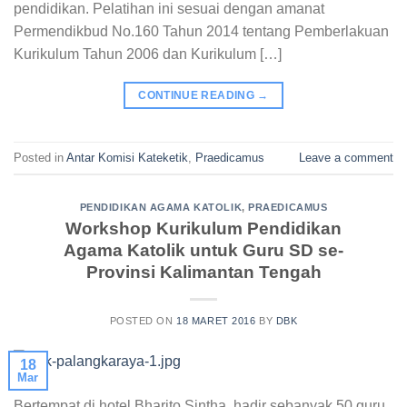
pendidikan. Pelatihan ini sesuai dengan amanat
Permendikbud No.160 Tahun 2014 tentang Pemberlakuan
Kurikulum Tahun 2006 dan Kurikulum […]
CONTINUE READING
→
Posted in
Antar Komisi Kateketik
,
Praedicamus
Leave a comment
PENDIDIKAN AGAMA KATOLIK
,
PRAEDICAMUS
Workshop Kurikulum Pendidikan
Agama Katolik untuk Guru SD se-
Provinsi Kalimantan Tengah
POSTED ON
18 MARET 2016
BY
DBK
18
Mar
Bertempat di hotel Bharito Sintha, hadir sebanyak 50 guru