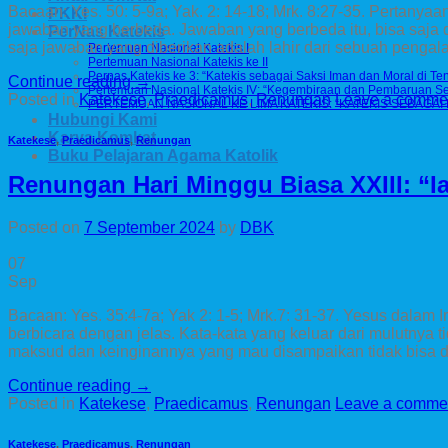
Bacaan: Yes. 50: 5-9a; Yak. 2: 14-18; Mrk. 8:27-35. Pertany
PKKI
jawaban yang berbeda. Jawaban yang berbeda itu, bisa saja
PerNas Katekis
saja jawaban yang diberikan adalah lahir dari sebuah peng
Pertemuan Nasional Katekis I
Pertemuan Nasional Katekis ke II
Pernas Katekis ke 3: “Katekis sebagai Saksi Iman dan Moral di Te
Continue reading
→
Pertemuan Nasional Katekis IV: “Kegembiraan dan Pembaruan Se
Posted in
Katekese
,
Praedicamus
,
Renungan
Leave a comme
PERTEMUAN NASIONAL KE LIMA KATEKIS: “KATEKIS SEBAGAI 
Hubungi Kami
Karya Komkat
Katekese
,
Praedicamus
,
Renungan
Buku Pelajaran Agama Katolik
Renungan Hari Minggu Biasa XXIII: “I
Posted on
7 September 2024
by
DBK
07
Sep
Bacaan: Yes. 35:4-7a; Yak 2: 1-5; Mrk.7: 31-37. Yesus dalam In
berbicara dengan jelas. Kata-kata yang keluar dari mulutny
maksud dan keinginannya yang mau disampaikan tidak bisa di
Continue reading
→
Posted in
Katekese
,
Praedicamus
,
Renungan
Leave a comme
Katekese
,
Praedicamus
,
Renungan