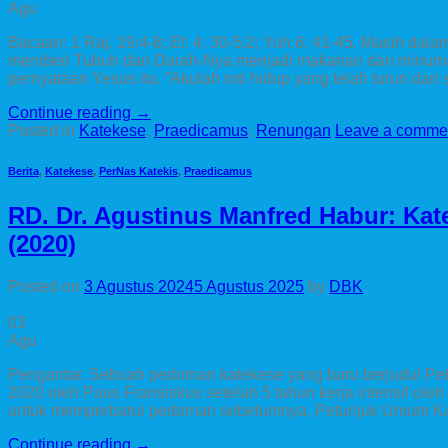
Agu
Bacaan: 1 Raj. 19:4-8; Ef. 4: 30-5:2; Yoh.6: 41-45. Masih dala
memberi Tubuh dan Darah-Nya menjadi makanan dan minuman,
pernyataan Yesus itu. ”Akulah roti hidup yang telah turun dari 
Continue reading
→
Posted in
Katekese
,
Praedicamus
,
Renungan
Leave a comme
Berita
,
Katekese
,
PerNas Katekis
,
Praedicamus
RD. Dr. Agustinus Manfred Habur: Kat
(2020)
Posted on
3 Agustus 2024
5 Agustus 2025
by
DBK
03
Agu
Pengantar. Sebuah pedoman katekese yang baru berjudul Petu
2020 oleh Paus Fransiskus setelah 5 tahun kerja intensif o
untuk memperbarui pedoman sebelumnya, Petunjuk Umum Kate
Continue reading
→