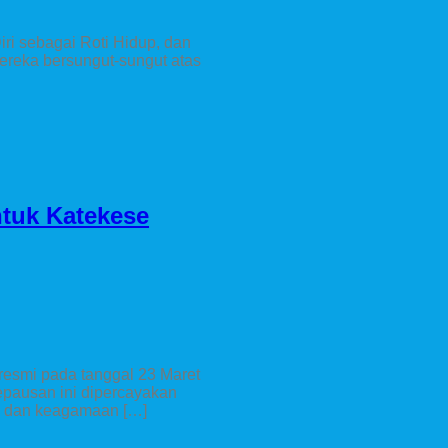
Diri sebagai Roti Hidup, dan
reka bersungut-sungut atas
ntuk Katekese
resmi pada tanggal 23 Maret
epausan ini dipercayakan
l dan keagamaan […]