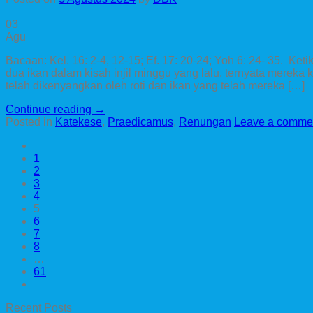
03
Agu
Bacaan: Kel. 16: 2-4, 12-15; Ef. 17: 20-24; Yoh 6: 24- 35. K
dua ikan dalam kisah injil minggu yang lalu, ternyata mere
telah dikenyangkan oleh roti dan ikan yang telah mereka […]
Continue reading
→
Posted in
Katekese
,
Praedicamus
,
Renungan
Leave a comme
1
2
3
4
5
6
7
8
…
61
Recent Posts