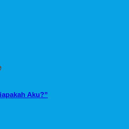
e
Siapakah Aku?”