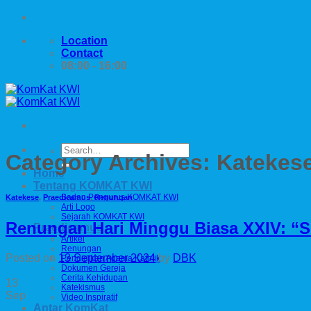
Skip
to
Location
content
Contact
08:00 - 16:00
Category Archives:
Katekes
Home
Tentang KOMKAT KWI
Badan Pengurus KOMKAT KWI
Katekese
,
Praedicamus
,
Renungan
Arti Logo
Sejarah KOMKAT KWI
Renungan Hari Minggu Biasa XXIV: “
Praedicamus
Artikel
Renungan
Posted on
13 September 2024
by
DBK
Pendidikan Agama Katolik
Dokumen Gereja
Cerita Kehidupan
13
Katekismus
Sep
Video Inspiratif
Antar KomKat