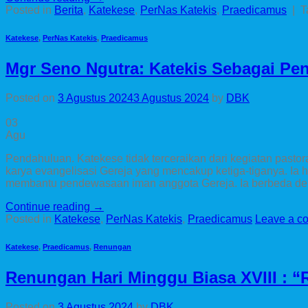
Posted in
Berita
,
Katekese
,
PerNas Katekis
,
Praedicamus
|
T
Katekese
,
PerNas Katekis
,
Praedicamus
Mgr Seno Ngutra: Katekis Sebagai Pen
Posted on
3 Agustus 2024
3 Agustus 2024
by
DBK
03
Agu
Pendahuluan. Katekese tidak terceraikan dari kegiatan pastora
karya evangelisasi Gereja yang mencakup ketiga-tiganya. I
membantu pendewasaan iman anggota Gereja. Ia berbeda de
Continue reading
→
Posted in
Katekese
,
PerNas Katekis
,
Praedicamus
Leave a c
Katekese
,
Praedicamus
,
Renungan
Renungan Hari Minggu Biasa XVIII : “
Posted on
3 Agustus 2024
by
DBK