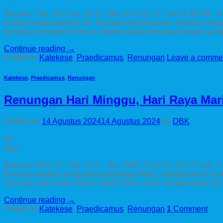
Bacaan: Yos. 24:1-2a. 15-17.18b; Ef. 5:21-32; Yoh 6: 60-69
orang mengundurkan diri. Banyak yang kecewa, bahkan mengal
bersedia mengikuti Yesus, mereka tidak percaya, banyak yang
Continue reading
→
Posted in
Katekese
,
Praedicamus
,
Renungan
Leave a comme
Katekese
,
Praedicamus
,
Renungan
Renungan Hari Minggu, Hari Raya Mari
Posted on
14 Agustus 2024
14 Agustus 2024
by
DBK
14
Agu
Bacaan: Why. 11: 19a, 12:1 – 6a, 10ab; 1Kor.15: 20-27; Luk. 1:
berbuat sesuatu yang besar terhadap Maria, sebagaimana Ia te
seorang putri Israel, Maria dipilih Allah untuk mengandung da
Continue reading
→
Posted in
Katekese
,
Praedicamus
,
Renungan
1
Comment