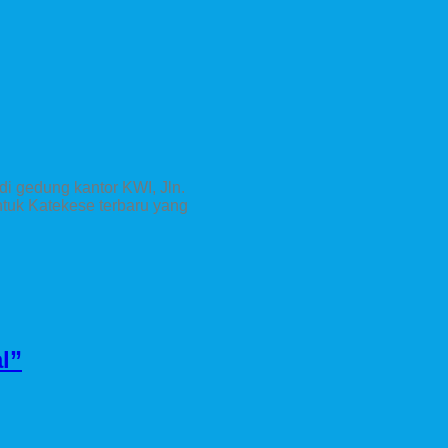
i gedung kantor KWI, Jln.
ntuk Katekese terbaru yang
l”