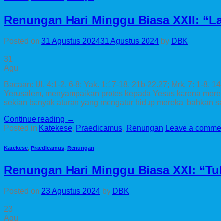
Renungan Hari Minggu Biasa XXII: “Lain
Posted on
31 Agustus 2024
31 Agustus 2024
by
DBK
31
Agu
Bacaan: Ul. 4:1-2. 6-8; Yak. 1:17-18. 21b-22.27; Mrk. 7: 1-8. 14
Yerusalem, menyampaikan protes kepada Yesus karena mereka
sekian banyak aturan yang mengatur hidup mereka, bahkan sa
Continue reading
→
Posted in
Katekese
,
Praedicamus
,
Renungan
Leave a comme
Katekese
,
Praedicamus
,
Renungan
Renungan Hari Minggu Biasa XXI: “Tu
Posted on
23 Agustus 2024
by
DBK
23
Agu