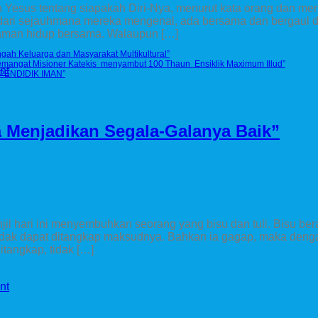
aan Yesus tentang siapakah Diri-Nya, menurut kata orang dan m
 dari sejauhmana mereka mengenal, ada bersama dan bergaul d
alaman hidup bersama. Walaupun […]
ngah Keluarga dan Masyarakat Multikultural”
mangat Misioner Katekis menyambut 100 Thaun Ensiklik Maximum Illud”
nt
PENDIDIK IMAN”
a Menjadikan Segala-Galanya Baik”
jil hari ini menyembuhkan seorang yang bisu dan tuli. Bisu berar
a tidak dapat ditangkap maksudnya. Bahkan ia gagap, maka den
tangkap, tidak […]
nt