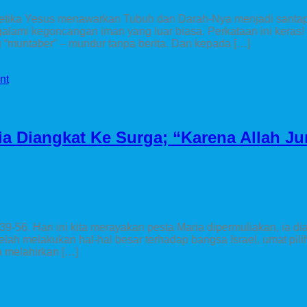
. Ketika Yesus menawarkan Tubuh dan Darah-Nya menjadi santa
ami kegoncangan iman yang luar biasa. Perkataan ini keras! 
 “muntaber” – mundur tanpa berita. Dan kepada […]
nt
a Diangkat Ke Surga; “Karena Allah Ju
39-56. Hari ini kita merayakan pesta Maria dipermuliakan, ia di
lah melakukan hal-hal besar terhadap bangsa Israel, umat pili
n melahirkan […]