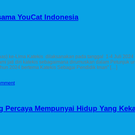
rsama YouCat Indonesia
) ke-Lima Katekis dilaksanakan pada tanggal 1-4 Juli 2024 d
mi jati diri katekis sebagaimana dirumuskan dalam Petunjuk u
ahun 2024 bertema Katekis Sebagai Pendidik Iman” […]
omment
ng Percaya Mempunyai Hidup Yang Keka