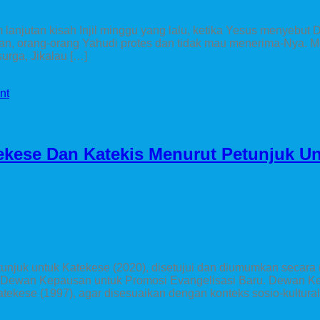
m lanjutan kisah Injil minggu yang lalu, ketika Yesus menyebut 
 orang-orang Yahudi protes dan tidak mau menerima-Nya. Me
surga, Jikalau […]
nt
ekese Dan Katekis Menurut Petunjuk U
njuk untuk Katekese (2020), disetujui dan diumumkan secara 
leh Dewan Kepausan untuk Promosi Evangelisasi Baru. Dewan K
kese (1997), agar disesuaikan dengan konteks sosio-kultura