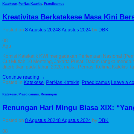
Katekese
,
PerNas Katekis
,
Praedicamus
Kreativitas Berkatekese Masa Kini Be
Posted on
8 Agustus 2024
8 Agustus 2024
by
DBK
08
Agu
Komisi Kateketik KWI mengadakan Pertemuan Nasional (Pernas
Cut Mutiah 10 Menteng, Jakarta Pusat. Dalam rangka mendala
diterbitkan pada tahun 2020, maka Pernas Kelima Katekis t
Continue reading
→
Posted in
Katekese
,
PerNas Katekis
,
Praedicamus
Leave a c
Katekese
,
Praedicamus
,
Renungan
Renungan Hari Mingu Biasa XIX: “Ya
Posted on
8 Agustus 2024
8 Agustus 2024
by
DBK
08