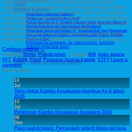
Komisi Kateketik KWI memiliki salah satu fungsi yakni
PKKI
Mengusahakan peningkatan mutu Pelajaran Agama Katolik
PerNas Katekis
di Tingkat PAUD-BIA, SD, SMP, SMA, SMK dan Perguruan
Pertemuan Nasional Katekis I
Tinggi dengan mengadakan kurikulum, buku-buku pegangan
Pertemuan Nasional Katekis ke II
Pernas Katekis ke 3: “Katekis sebagai Saksi Iman dan Moral di
dan buku-buku pendampingan. oleh karena itu bekerja sama
Tengah Keluarga dan Masyarakat Multikultural”
dengan penerbit Kanisius Komisi kateketik
Pertemuan Nasional Katekis IV: “Kegembiraan dan Pembaruan
mempersembahakan buku pelajaran Agama Katolik untuk
Semangat Misioner Katekis menyambut 100 Thaun Ensiklik
berbagai tingkatan Pendidikan yang telah direvisi sesuai […]
Maximum Illud”
PERTEMUAN NASIONAL KE LIMA KATEKIS: “KATEKIS
SEBAGAI PENDIDIK IMAN”
Continue reading
→
Hubungi Kami
Posted in
Berita
,
Praedicamus
|
Tagged
BIA
,
buku agama
,
Karya Komkat
FFT
,
Katolik
,
Paud
,
Pelajaran Agama Katolik
,
STFT
Leave a
Buku Pelajaran Agama Katolik
comment
Recent Posts
10
Jul
Temu Akbar Katekis Keuskupan Atambua Ke-8 tahun
2026
10
Jul
Pertemuan Katekis Keuskupan Ketapang 2026
08
Des
Paus saat Angelus: Percayalah seperti Maria percaya,