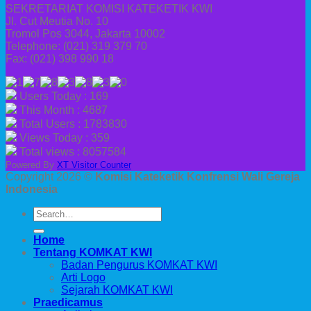
SEKRETARIAT KOMISI KATEKETIK KWI
Jl. Cut Meutia No. 10
Tromol Pos 3044, Jakarta 10002
Telephone: (021) 319 379 70
Fax: (021) 398 990 18
Users Today : 169
This Month : 4687
Total Users : 1783830
Views Today : 359
Total views : 8057584
Powered By
XT Visitor Counter
Copyright 2026 ©
Komisi Kateketik Konfrensi Wali Gereja
Indonesia
Home
Tentang KOMKAT KWI
Badan Pengurus KOMKAT KWI
Arti Logo
Sejarah KOMKAT KWI
Praedicamus