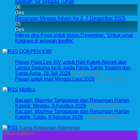
katakan ‘ya’ kepada Tuhan
06
Des
Renungan Minggu Adven Ke 2, 7 Desember 2025
05
Des
Intensi doa Paus untuk bulan Desember: ‘Untuk umat
Kristiani di wilayah konflik’
DOKPEN KWI
Pesan Paus Leo XIV untuk Hari Kakek-Nenek dan
Lansia Sedunia ke-6, pada Pesta Santo Yoakim dan
Santa Anna, 26 Juli 2026
30 Juni 2026
Pesan untuk Hari Minggu Laut 2026
30 Juni 2026
Mirifica
Bacaan, Mazmur Tanggapan dan Renungan Harian
Katolik: Minggu, 9 Agustus 2026
8 Agustus 2026
Bacaan, Mazmur Tanggapan dan Renungan Harian
Katolik: Sabtu, 8 Agustus 2026
7 Agustus 2026
Karya Kepausan Indonesia
Office Address