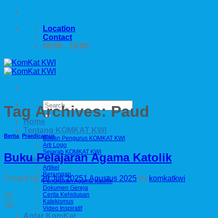
Skip
to
Location
content
Contact
08:00 - 16:00
Tag Archives:
Paud
Home
Tentang KOMKAT KWI
Berita
,
Praedicamus
Badan Pengurus KOMKAT KWI
Arti Logo
Sejarah KOMKAT KWI
Buku Pelajaran Agama Katolik
Praedicamus
Artikel
Renungan
Posted on
29 Juli 2025
1 Agustus 2025
by
komkatkwi
Pendidikan Agama Katolik
Dokumen Gereja
Cerita Kehidupan
29
Katekismus
Jul
Video Inspiratif
Antar KomKat