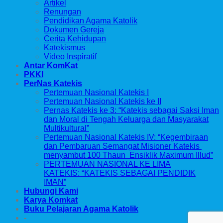
Artikel
Renungan
Pendidikan Agama Katolik
Dokumen Gereja
Cerita Kehidupan
Katekismus
Video Inspiratif
Antar KomKat
PKKI
PerNas Katekis
Pertemuan Nasional Katekis I
Pertemuan Nasional Katekis ke II
Pernas Katekis ke 3: “Katekis sebagai Saksi Iman
dan Moral di Tengah Keluarga dan Masyarakat
Multikultural”
Pertemuan Nasional Katekis IV: “Kegembiraan
dan Pembaruan Semangat Misioner Katekis
menyambut 100 Thaun Ensiklik Maximum Illud”
PERTEMUAN NASIONAL KE LIMA
KATEKIS: “KATEKIS SEBAGAI PENDIDIK
IMAN”
Hubungi Kami
Karya Komkat
Buku Pelajaran Agama Katolik
-