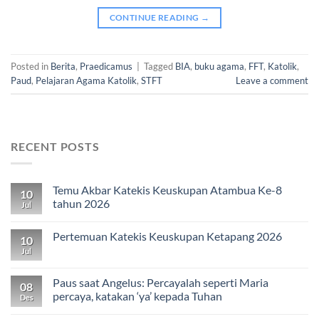
CONTINUE READING
→
Posted in
Berita
,
Praedicamus
|
Tagged
BIA
,
buku agama
,
FFT
,
Katolik
,
Paud
,
Pelajaran Agama Katolik
,
STFT
Leave a comment
RECENT POSTS
Temu Akbar Katekis Keuskupan Atambua Ke-8
10
tahun 2026
Jul
Pertemuan Katekis Keuskupan Ketapang 2026
10
Jul
Paus saat Angelus: Percayalah seperti Maria
08
percaya, katakan ‘ya’ kepada Tuhan
Des