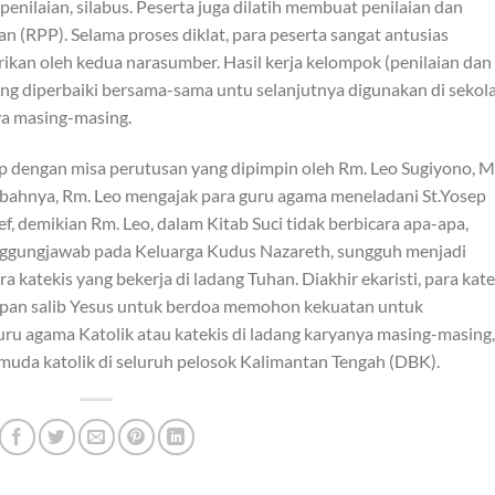
 penilaian, silabus. Peserta juga dilatih membuat penilaian dan
(RPP). Selama proses diklat, para peserta sangat antusias
rikan oleh kedua narasumber. Hasil kerja kelompok (penilaian dan
ng diperbaiki bersama-sama untu selanjutnya digunakan di sekol
ya masing-masing.
utup dengan misa perutusan yang dipimpin oleh Rm. Leo Sugiyono, 
tbahnya, Rm. Leo mengajak para guru agama meneladani St.Yosep
osef, demikian Rm. Leo, dalam Kitab Suci tidak berbicara apa-apa,
ggungjawab pada Keluarga Kudus Nazareth, sungguh menjadi
ra katekis yang bekerja di ladang Tuhan. Diakhir ekaristi, para kate
adapan salib Yesus untuk berdoa memohon kekuatan untuk
ru agama Katolik atau katekis di ladang karyanya masing-masing,
 muda katolik di seluruh pelosok Kalimantan Tengah (DBK).