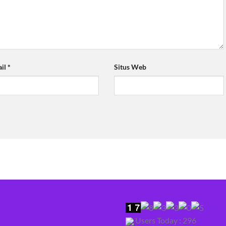
ail
*
Situs Web
Users Today : 296