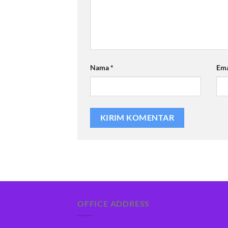
Nama
*
Em
OFFICE ADDRESS