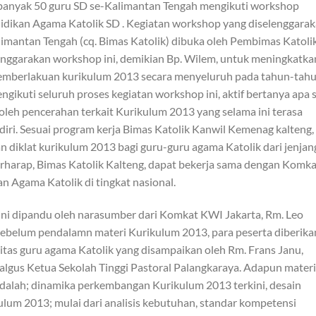
sebanyak 50 guru SD se-Kalimantan Tengah mengikuti workshop
idikan Agama Katolik SD . Kegiatan workshop yang diselenggara
imantan Tengah (cq. Bimas Katolik) dibuka oleh Pembimas Katoli
enggarakan workshop ini, demikian Bp. Wilem, untuk meningkatka
pemberlakuan kurikulum 2013 secara menyeluruh pada tahun-tah
ikuti seluruh proses kegiatan workshop ini, aktif bertanya apa s
eh pencerahan terkait Kurikulum 2013 yang selama ini terasa
diri. Sesuai program kerja Bimas Katolik Kanwil Kemenag kalteng,
 diklat kurikulum 2013 bagi guru-guru agama Katolik dari jenjan
erharap, Bimas Katolik Kalteng, dapat bekerja sama dengan Komka
 Agama Katolik di tingkat nasional.
ini dipandu oleh narasumber dari Komkat KWI Jakarta, Rm. Leo
Sebelum pendalamn materi Kurikulum 2013, para peserta diberika
alitas guru agama Katolik yang disampaikan oleh Rm. Frans Janu,
lgus Ketua Sekolah Tinggi Pastoral Palangkaraya. Adapun materi
adalah; dinamika perkembangan Kurikulum 2013 terkini, desain
lum 2013; mulai dari analisis kebutuhan, standar kompetensi