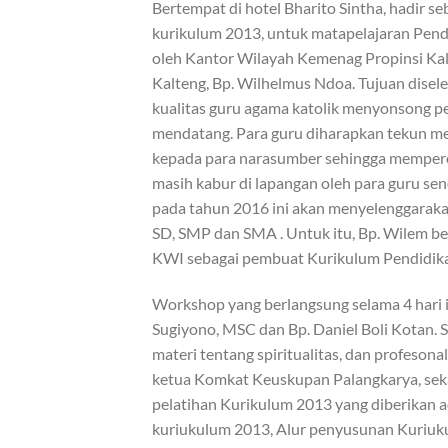
Bertempat di hotel Bharito Sintha, hadir 
kurikulum 2013, untuk matapelajaran Pend
oleh Kantor Wilayah Kemenag Propinsi Kal
Kalteng, Bp. Wilhelmus Ndoa. Tujuan disel
kualitas guru agama katolik menyonsong 
mendatang. Para guru diharapkan tekun meng
kepada para narasumber sehingga memperol
masih kabur di lapangan oleh para guru sen
pada tahun 2016 ini akan menyelenggarakan
SD, SMP dan SMA . Untuk itu, Bp. Wilem b
KWI sebagai pembuat Kurikulum Pendidikan
Workshop yang berlangsung selama 4 hari 
Sugiyono, MSC dan Bp. Daniel Boli Kotan. 
materi tentang spiritualitas, dan profeson
ketua Komkat Keuskupan Palangkarya, seka
pelatihan Kurikulum 2013 yang diberikan 
kuriukulum 2013, Alur penyusunan Kuriuku