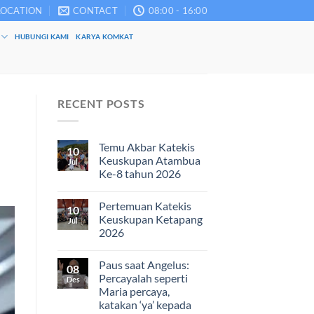
LOCATION
CONTACT
08:00 - 16:00
HUBUNGI KAMI
KARYA KOMKAT
RECENT POSTS
Temu Akbar Katekis
10
Keuskupan Atambua
Jul
Ke-8 tahun 2026
Pertemuan Katekis
10
Keuskupan Ketapang
Jul
2026
Paus saat Angelus:
08
Percayalah seperti
Des
Maria percaya,
katakan ‘ya’ kepada