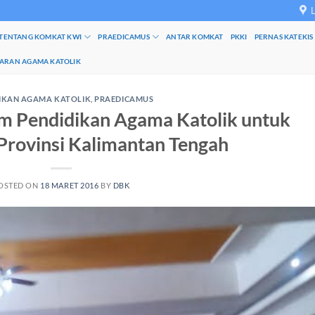
TENTANG KOMKAT KWI
PRAEDICAMUS
ANTAR KOMKAT
PKKI
PERNAS KATEKIS
JARAN AGAMA KATOLIK
IKAN AGAMA KATOLIK
,
PRAEDICAMUS
m Pendidikan Agama Katolik untuk
Provinsi Kalimantan Tengah
OSTED ON
18 MARET 2016
BY
DBK