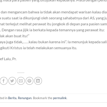
 dan mengancam bahwa ia tidak akan mendapat warisan kalau dia
a suatu saat ia dikunjungi oleh seorang sahabatnya dari AS, yang j
at terkejut melihat perawat itu jongkok di depan para pasien sam
engan rasa jijik ia berkata kepada temannya yang perawat itu:
dak akan buat itu!”
a juga tidak,……kalau bukan karena ini”. Ia menunjuk kepada sal
ikuti Kristus ia telah melakukan semuanya itu.
f Lalu, Pr.
ted in
Berita
,
Renungan
. Bookmark the
permalink
.