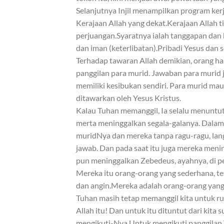
Selanjutnya Injil menampilkan program ker
Kerajaan Allah yang dekat.Kerajaan Allah 
perjuangan.Syaratnya ialah tanggapan dan ke
dan iman (keterlibatan).Pribadi Yesus dan
Terhadap tawaran Allah demikian, orang ha
panggilan para murid. Jawaban para murid j
memiliki kesibukan sendiri. Para murid m
ditawarkan oleh Yesus Kristus.
Kalau Tuhan memanggil, Ia selalu menuntut
merta meninggalkan segala-galanya. Dalam 
muridNya dan mereka tanpa ragu-ragu, lan
jawab. Dan pada saat itu juga mereka menin
pun meninggalkan Zebedeus, ayahnya, di p
Mereka itu orang-orang yang sederhana, t
dan angin.Mereka adalah orang-orang yang m
Tuhan masih tetap memanggil kita untuk 
Allah itu! Dan untuk itu dituntut dari kita 
mengikuti-Nya.Untuk mengikuti panggilan T