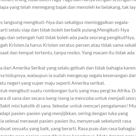
Siapa yang telah memegang bajak dan menoleh ke belakang, tak la
rus langsung mengikuti-Nya dan sekaligus meninggalkan segala-
arti selalu siap dan tidak boleh berbalik pulang.Mengikuti-Nya
-ragu dan setengah hati tidak boleh ada pada seorang pengikutNya,
gah Kristen.Ia harus Kristen seratus persen atau tidak sama sekali.
 saat dan tempat tertentu, tanpa resiko. Yang macam itu tidak ada
 dari Amerika Serikat yang selalu gelisah dan tidak bahagia karen
na hidupnya, walaupun ia sudah mengecap segala kesenangan da
tu negeri yang super maju seperti Amerika serikat.
tuk mengikuti suatu rombongan turis yang mau pergi ke Afrika. 
ara di sana dan secara iseng-iseng ia mencoba untuk menjadi seor
 Sakit misi katolik di sana. Sekedar untuk mencari pengalaman! Mu
api pasien-pasien yang menjijikkan, sering dengan luka yang
 ia selesai merawat pasien-pasien itu, menyeruak sekelumit rasa
at sesuatu yang baik, yang berarti. Rasa puas dan rasa bahagia 
 mata para pasien yang ditujukan kepadanya. Mata dengan pen