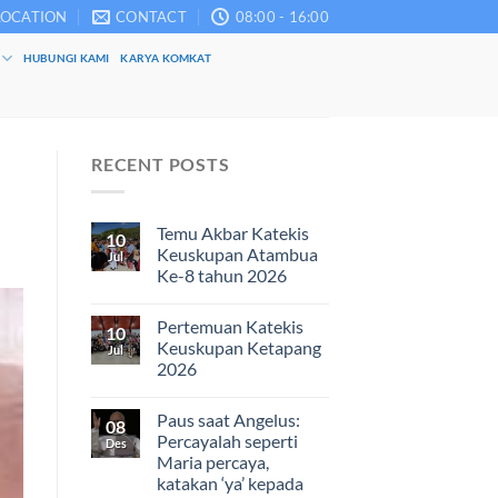
LOCATION
CONTACT
08:00 - 16:00
HUBUNGI KAMI
KARYA KOMKAT
RECENT POSTS
Temu Akbar Katekis
10
Keuskupan Atambua
Jul
Ke-8 tahun 2026
Pertemuan Katekis
10
Keuskupan Ketapang
Jul
2026
Paus saat Angelus:
08
Percayalah seperti
Des
Maria percaya,
katakan ‘ya’ kepada