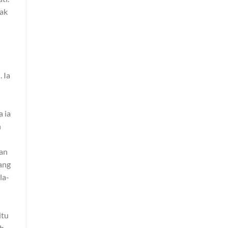
yak
 Ia
a ia
n
Dan
ang
la-
itu
uh