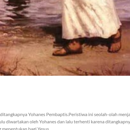
ang ditangkapnya Yohanes Pembaptis.Peristiwa ini seolah-olah menj
hulu diwartakan oleh Yohanes dan lalu terhenti karena ditangkapn
ng menentukan bagi Yesus.