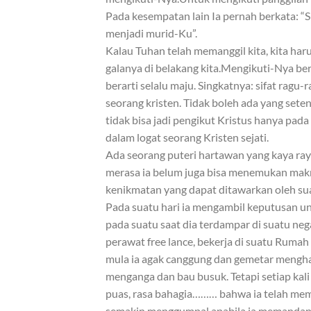
Pada kesempatan lain Ia pernah berkata: “
menjadi murid-Ku”.
Kalau Tuhan telah memanggil kita, kita ha
galanya di belakang kita.Mengikuti-Nya ber
berarti selalu maju. Singkatnya: sifat ragu
seorang kristen. Tidak boleh ada yang seten
tidak bisa jadi pengikut Kristus hanya pada
dalam logat seorang Kristen sejati.
Ada seorang puteri hartawan yang kaya raya
merasa ia belum juga bisa menemukan mak
kenikmatan yang dapat ditawarkan oleh sua
Pada suatu hari ia mengambil keputusan un
pada suatu saat dia terdampar di suatu neg
perawat free lance, bekerja di suatu Rumah
mula ia agak canggung dan gemetar menghad
menganga dan bau busuk. Tetapi setiap kali
puas, rasa bahagia……… bahwa ia telah membu
semakin menggumpal apabila ia memandang