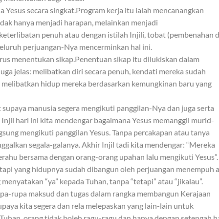
ja Yesus secara singkat.Program kerja itu ialah mencanangkan
tidak hanya menjadi harapan, melainkan menjadi
terlibatan penuh atau dengan istilah Injili, tobat (pembenahan di
 seluruh perjuangan-Nya mencerminkan hal ini.
rus menentukan sikap.Penentuan sikap itu dilukiskan dalam
uga jelas: melibatkan diri secara penuh, kendati mereka sudah
au melibatkan hidup mereka berdasarkan kemungkinan baru yang
 supaya manusia segera mengikuti panggilan-Nya dan juga serta
Injil hari ini kita mendengar bagaimana Yesus memanggil murid-
gsung mengikuti panggilan Yesus. Tanpa percakapan atau tanya
ggalkan segala-galanya. Akhir Injil tadi kita mendengar: “Mereka
erahu bersama dengan orang-orang upahan lalu mengikuti Yesus”.
etapi yang hidupnya sudah dibangun oleh perjuangan menempuh a
enyatakan “ya” kepada Tuhan, tanpa “tetapi” atau “jikalau”.
rupa-rupa maksud dan tugas dalam rangka membangun Kerajaan
supaya kita segera dan rela melepaskan yang lain-lain untuk
uhan, orang tidak boleh ragu-ragu dan hanya dengan setengah ha