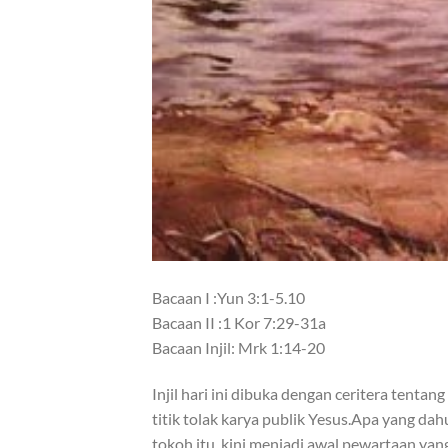
Bacaan I :Yun 3:1-5.10
Bacaan II :1 Kor 7:29-31a
Bacaan Injil: Mrk 1:14-20
Injil hari ini dibuka dengan ceritera tent
titik tolak karya publik Yesus.Apa yang da
tokoh itu, kini menjadi awal pewartaan ya