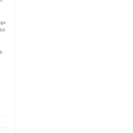
uga
bil
ib