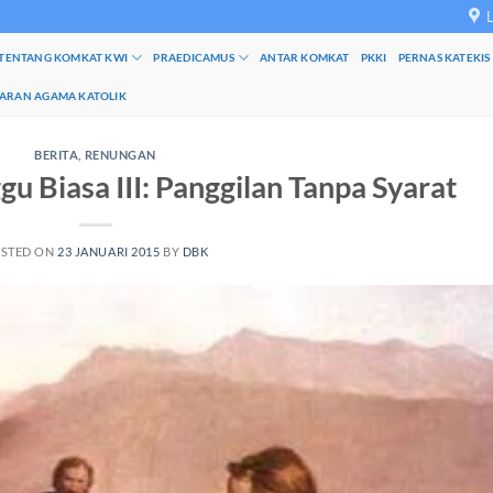
TENTANG KOMKAT KWI
PRAEDICAMUS
ANTAR KOMKAT
PKKI
PERNAS KATEKIS
JARAN AGAMA KATOLIK
BERITA
,
RENUNGAN
u Biasa III: Panggilan Tanpa Syarat
STED ON
23 JANUARI 2015
BY
DBK