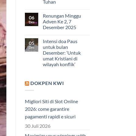
Tuhan
Renungan Minggu
06
Adven Ke 2, 7
Des
Desember 2025
Intensi doa Paus
05
untuk bulan
Des
Desember: ‘Untuk
umat Kristiani di
wilayah konflik’
DOKPEN KWI
Migliori Siti di Slot Online
2026: come garantire
pagamenti rapidi e sicuri
30 Juli 2026
Maximize your winnings with