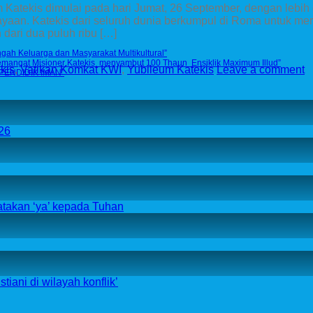
Katekis dimulai pada hari Jumat, 26 September, dengan lebih d
rayaan. Katekis dari seluruh dunia berkumpul di Roma untuk m
dari dua puluh ribu […]
ngah Keluarga dan Masyarakat Multikultural”
mangat Misioner Katekis menyambut 100 Thaun Ensiklik Maximum Illud”
kis
,
Vatikan Komkat KWI
,
Yubileum Katekis
Leave a comment
PENDIDIK IMAN”
26
atakan ‘ya’ kepada Tuhan
iani di wilayah konflik’