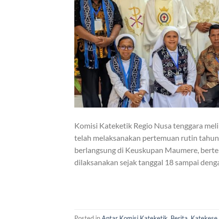
Komisi Kateketik Regio Nusa tenggara meli
telah melaksanakan pertemuan rutin tahun
berlangsung di Keuskupan Maumere, berte
dilaksanakan sejak tanggal 18 sampai deng
Posted in
Antar Komisi Kateketik
,
Berita
,
Katekese