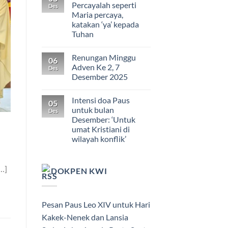
Percayalah seperti
Des
Maria percaya,
katakan ‘ya’ kepada
Tuhan
Renungan Minggu
06
Adven Ke 2, 7
Des
Desember 2025
Intensi doa Paus
05
untuk bulan
Des
Desember: ‘Untuk
umat Kristiani di
wilayah konflik’
…]
DOKPEN KWI
Pesan Paus Leo XIV untuk Hari
Kakek-Nenek dan Lansia