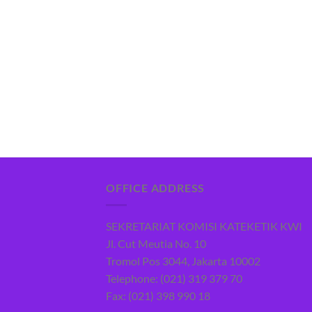
OFFICE ADDRESS
SEKRETARIAT KOMISI KATEKETIK KWI
Jl. Cut Meutia No. 10
Tromol Pos 3044, Jakarta 10002
Telephone: (021) 319 379 70
Fax: (021) 398 990 18