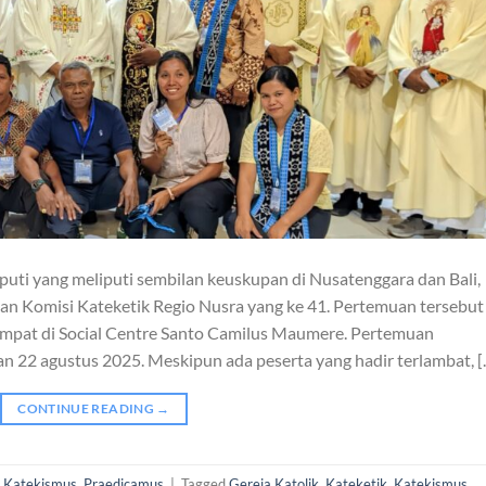
puti yang meliputi sembilan keuskupan di Nusatenggara dan Bali,
an Komisi Kateketik Regio Nusra yang ke 41. Pertemuan tersebut
mpat di Social Centre Santo Camilus Maumere. Pertemuan
an 22 agustus 2025. Meskipun ada peserta yang hadir terlambat, [
CONTINUE READING
→
,
Katekismus
,
Praedicamus
|
Tagged
Gereja Katolik
,
Kateketik
,
Katekismus