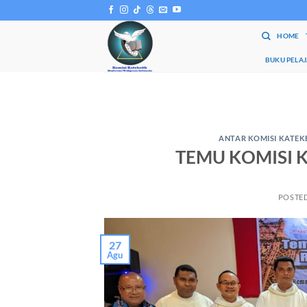
Skip
to
HOME
content
BUKU PELA
ANTAR KOMISI KATEK
TEMU KOMISI K
POSTE
27
Agu