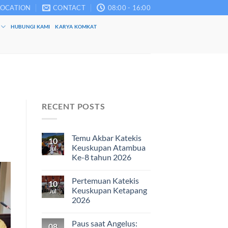
LOCATION
CONTACT
08:00 - 16:00
HUBUNGI KAMI
KARYA KOMKAT
RECENT POSTS
Temu Akbar Katekis
10
Keuskupan Atambua
Jul
Ke-8 tahun 2026
Pertemuan Katekis
10
Keuskupan Ketapang
Jul
2026
Paus saat Angelus:
08