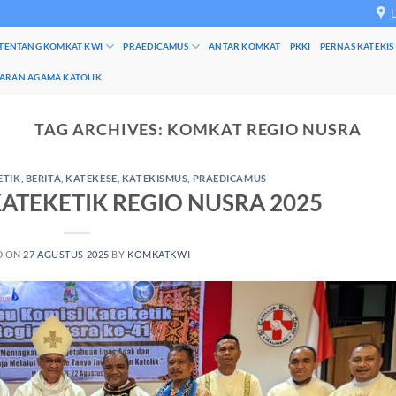
TENTANG KOMKAT KWI
PRAEDICAMUS
ANTAR KOMKAT
PKKI
PERNAS KATEKIS
JARAN AGAMA KATOLIK
TAG ARCHIVES:
KOMKAT REGIO NUSRA
ETIK
,
BERITA
,
KATEKESE
,
KATEKISMUS
,
PRAEDICAMUS
ATEKETIK REGIO NUSRA 2025
D ON
27 AGUSTUS 2025
BY
KOMKATKWI