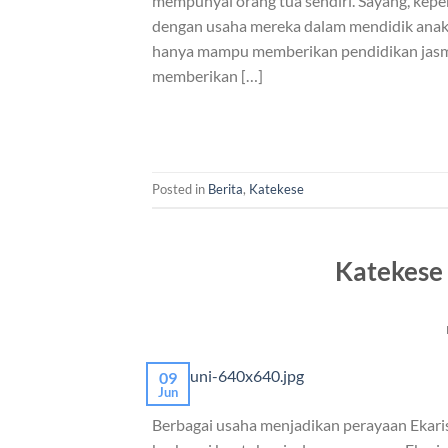
mempunyai orang tua sendiri. Sayang, keper
dengan usaha mereka dalam mendidik anak-a
hanya mampu memberikan pendidikan jasma
memberikan […]
Posted in
Berita
,
Katekese
Katekese 
09
Jun
Berbagai usaha menjadikan perayaan Ekari