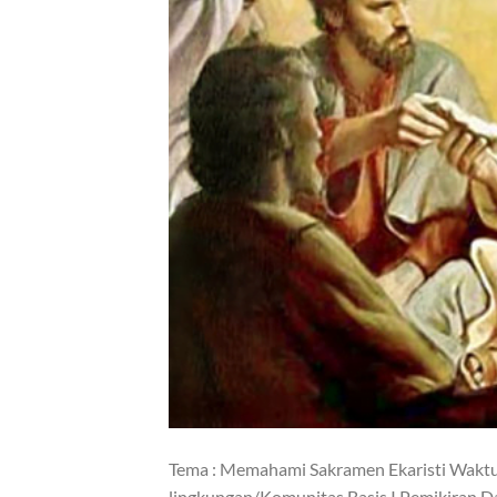
Tema : Memahami Sakramen Ekaristi Waktu :
lingkungan/Komunitas Basis I.Pemikiran D