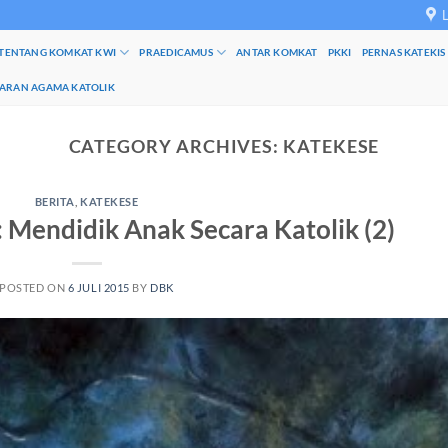
TENTANG KOMKAT KWI
PRAEDICAMUS
ANTAR KOMKAT
PKKI
PERNAS KATEKIS
JARAN AGAMA KATOLIK
CATEGORY ARCHIVES:
KATEKESE
BERITA
,
KATEKESE
 Mendidik Anak Secara Katolik (2)
POSTED ON
6 JULI 2015
BY
DBK