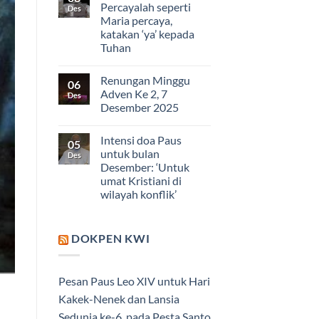
Percayalah seperti
Des
Maria percaya,
katakan ‘ya’ kepada
Tuhan
Renungan Minggu
06
Adven Ke 2, 7
Des
Desember 2025
Intensi doa Paus
05
untuk bulan
Des
Desember: ‘Untuk
umat Kristiani di
wilayah konflik’
DOKPEN KWI
Pesan Paus Leo XIV untuk Hari
Kakek-Nenek dan Lansia
Sedunia ke-6, pada Pesta Santo