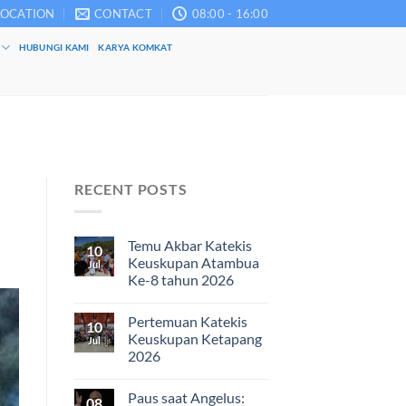
LOCATION
CONTACT
08:00 - 16:00
HUBUNGI KAMI
KARYA KOMKAT
RECENT POSTS
Temu Akbar Katekis
10
Keuskupan Atambua
Jul
Ke-8 tahun 2026
Pertemuan Katekis
10
Keuskupan Ketapang
Jul
2026
Paus saat Angelus:
08