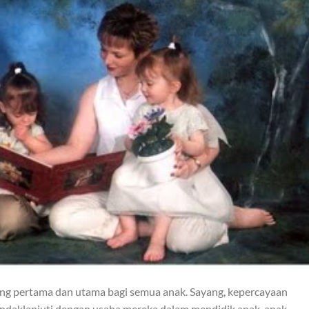
ng pertama dan utama bagi semua anak. Sayang, kepercayaan
ditindaklanjuti dengan usaha mereka dalam mendidik anak-anak