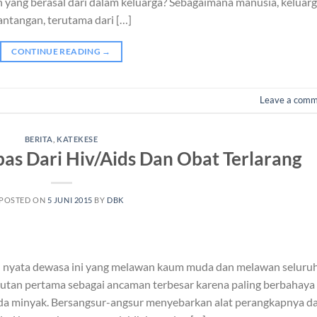
 yang berasal dari dalam keluarga? Sebagaimana manusia, keluar
ntangan, terutama dari […]
CONTINUE READING
→
Leave a com
BERITA
,
KATEKESE
as Dari Hiv/Aids Dan Obat Terlarang
POSTED ON
5 JUNI 2015
BY
DBK
an nyata dewasa ini yang melawan kaum muda dan melawan seluru
utan pertama sebagai ancaman terbesar karena paling berbahaya
oda minyak. Bersangsur-angsur menyebarkan alat perangkapnya da