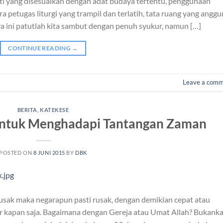
sti yang disesuaikan dengan adat budaya tertentu, penggunaan
 petugas liturgi yang trampil dan terlatih, tata ruang yang anggu
a ini patutlah kita sambut dengan penuh syukur, namun […]
CONTINUE READING
→
Leave a com
BERITA
,
KATEKESE
untuk Menghadapi Tantangan Zaman
POSTED ON
8 JUNI 2015
BY
DBK
i rusak maka negarapun pasti rusak, dengan demikian cepat atau
ur kapan saja. Bagaimana dengan Gereja atau Umat Allah? Bukank