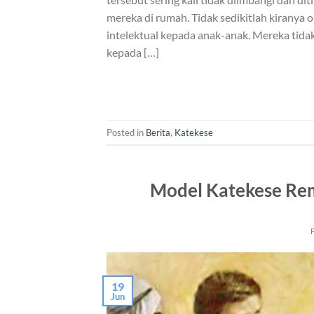
mereka di rumah. Tidak sedikitlah kirany
intelektual kepada anak-anak. Mereka tid
kepada […]
Posted in
Berita
,
Katekese
Model Katekese Re
19
Jun