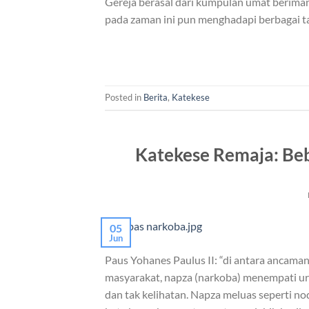
Gereja berasal dari kumpulan umat beriman
pada zaman ini pun menghadapi berbagai ta
Posted in
Berita
,
Katekese
Katekese Remaja: Beb
05
Jun
Paus Yohanes Paulus II: “di antara ancam
masyarakat, napza (narkoba) menempati ur
dan tak kelihatan. Napza meluas seperti n