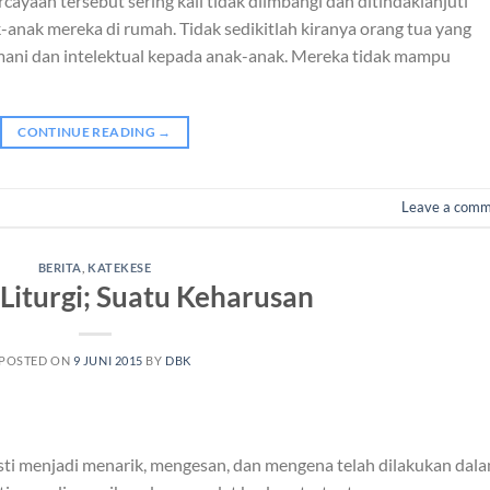
cayaan tersebut sering kali tidak diimbangi dan ditindaklanjuti
nak mereka di rumah. Tidak sedikitlah kiranya orang tua yang
ni dan intelektual kepada anak-anak. Mereka tidak mampu
CONTINUE READING
→
Leave a com
BERITA
,
KATEKESE
Liturgi; Suatu Keharusan
POSTED ON
9 JUNI 2015
BY
DBK
sti menjadi menarik, mengesan, dan mengena telah dilakukan dal