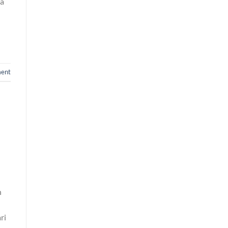
ga
ment
h
ri