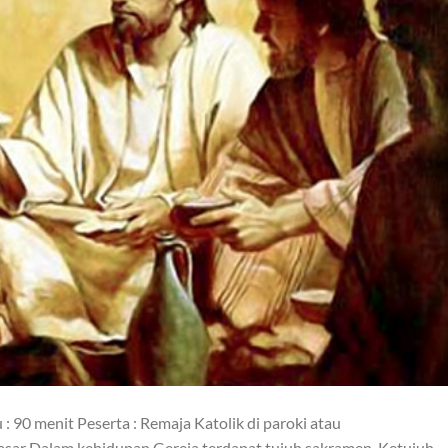
 90 menit Peserta : Remaja Katolik di paroki atau
asar Dalam kehidupan Gereja terdapat tujuh sakramen. Ketujuh