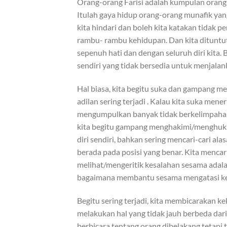
Orang-orang Farisi adalah kumpulan orang
Itulah gaya hidup orang-orang munafik yan
kita hindari dan boleh kita katakan tidak 
rambu- rambu kehidupan. Dan kita dituntu
sepenuh hati dan dengan seluruh diri kita. 
sendiri yang tidak bersedia untuk menjala
Hal biasa, kita begitu suka dan gampang m
adilan sering terjadi . Kalau kita suka men
mengumpulkan banyak tidak berkelimpahan 
kita begitu gampang menghakimi/menghukum
diri sendiri, bahkan sering mencari-cari al
berada pada posisi yang benar. Kita mencari
melihat/mengeritik kesalahan sesama adalah 
bagaimana membantu sesama mengatasi k
Begitu sering terjadi, kita membicarakan ke
melakukan hal yang tidak jauh berbeda dari
berbicara tentang orang dibelakang tetapi 