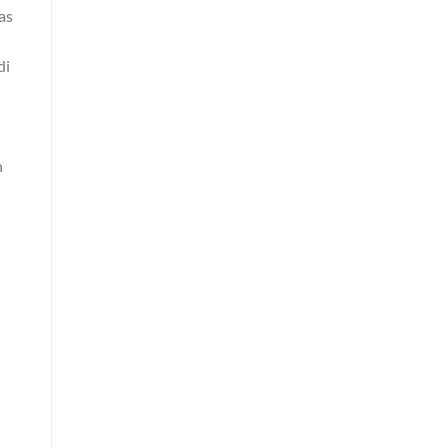
as
di
n