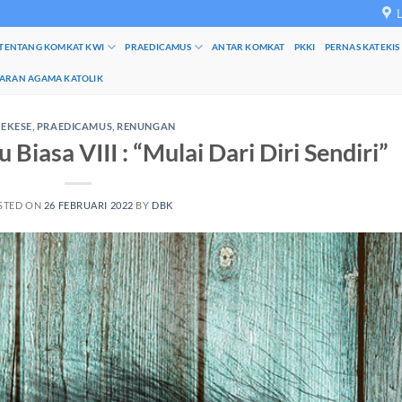
TENTANG KOMKAT KWI
PRAEDICAMUS
ANTAR KOMKAT
PKKI
PERNAS KATEKIS
JARAN AGAMA KATOLIK
EKESE
,
PRAEDICAMUS
,
RENUNGAN
iasa VIII : “Mulai Dari Diri Sendiri”
STED ON
26 FEBRUARI 2022
BY
DBK