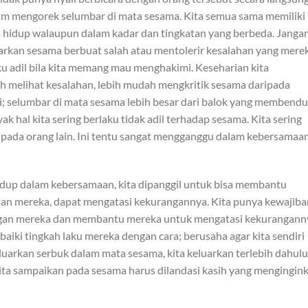
um mengorek selumbar di mata sesama. Kita semua sama memiliki
m hidup walaupun dalam kadar dan tingkatan yang berbeda. Janga
arkan sesama berbuat salah atau mentolerir kesalahan yang mere
aku adil bila kita memang mau menghakimi. Keseharian kita
h melihat kesalahan, lebih mudah mengkritik sesama daripada
ri; selumbar di mata sesama lebih besar dari balok yang membend
ak hal kita sering berlaku tidak adil terhadap sesama. Kita sering
 pada orang lain. Ini tentu sangat mengganggu dalam kebersamaan
dup dalam kebersamaan, kita dipanggil untuk bisa membantu
itan mereka, dapat mengatasi kekurangannya. Kita punya kewajiba
gan mereka dan membantu mereka untuk mengatasi kekurangann
ki tingkah laku mereka dengan cara; berusaha agar kita sendiri
uarkan serbuk dalam mata sesama, kita keluarkan terlebih dahulu
 kita sampaikan pada sesama harus dilandasi kasih yang mengingin