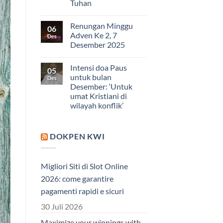
Tuhan
Renungan Minggu
06
Adven Ke 2, 7
Des
Desember 2025
Intensi doa Paus
05
untuk bulan
Des
Desember: ‘Untuk
umat Kristiani di
wilayah konflik’
DOKPEN KWI
Migliori Siti di Slot Online
2026: come garantire
pagamenti rapidi e sicuri
30 Juli 2026
Maximize your winnings with