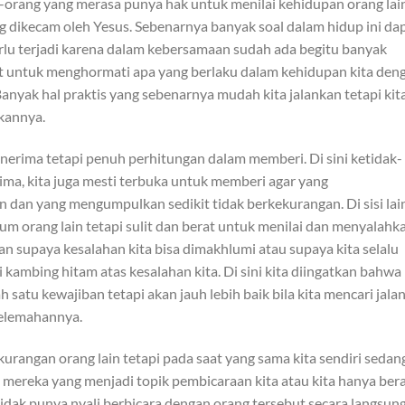
-orang yang merasa punya hak untuk menilai kehidupan orang lain
g dikecam oleh Yesus. Sebenarnya banyak soal dalam hidup ini da
perlu terjadi karena dalam kebersamaan sudah ada begitu banyak
t untuk menghormati apa yang berlaku dalam kehidupan kita den
Banyak hal praktis yang sebenarnya mudah kita jalankan tetapi kit
nkannya.
enerima tetapi penuh perhitungan dalam memberi. Di sini ketidak-
erima, kita juga mesti terbuka untuk memberi agar yang
dan yang mengumpulkan sedikit tidak berkekurangan. Di sisi lai
 orang lain tetapi sulit dan berat untuk menilai dan menyalahk
asan supaya kesalahan kita bisa dimakhlumi atau supaya kita selalu
 kambing hitam atas kesalahan kita. Di sini kita diingatkan bahwa
satu kewajiban tetapi akan jauh lebih baik bila kita mencari jala
elemahannya.
kurangan orang lain tetapi pada saat yang sama kita sendiri sedan
 mereka yang menjadi topik pembicaraan kita atau kita hanya ber
tidak punya nyali berbicara dengan orang tersebut secara langsung