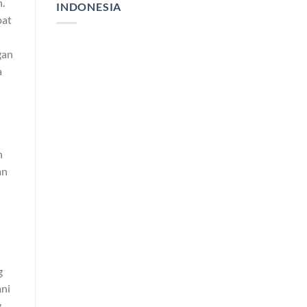
.
INDONESIA
pat
gan
a
n
an
n
g
ani
.