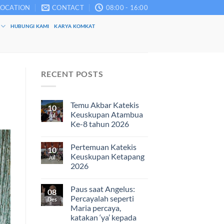
LOCATION
CONTACT
08:00 - 16:00
HUBUNGI KAMI
KARYA KOMKAT
RECENT POSTS
Temu Akbar Katekis
10
Keuskupan Atambua
Jul
Ke-8 tahun 2026
Pertemuan Katekis
10
Keuskupan Ketapang
Jul
2026
Paus saat Angelus:
08
Percayalah seperti
Des
Maria percaya,
katakan ‘ya’ kepada