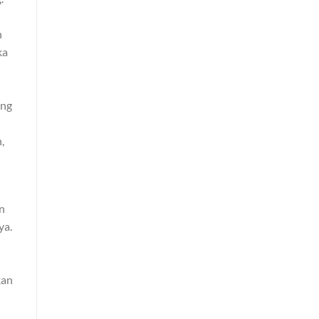
n
ka
ung
,
n
ya.
kan