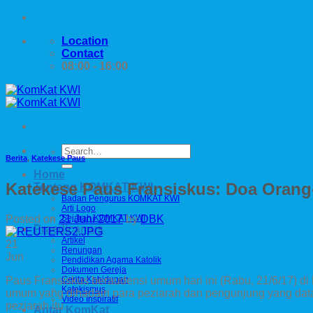
Skip
to
Location
content
Contact
08:00 - 16:00
Berita
,
Katekese Paus
Home
Katekese Paus Fransiskus: Doa Oran
Tentang KOMKAT KWI
Badan Pengurus KOMKAT KWI
Arti Logo
Posted on
21 Juni 2017
by
DBK
Sejarah KOMKAT KWI
Praedicamus
Artikel
21
Renungan
Jun
Pendidikan Agama Katolik
Dokumen Gereja
Paus Fransiskus beraudensi umum hari ini (Rabu, 21/6/17) di
Cerita Kehidupan
Katekismus
umum yang dihadairi para peziarah dan pengunjung yang data
Video Inspiratif
peziarah itu.
Antar KomKat