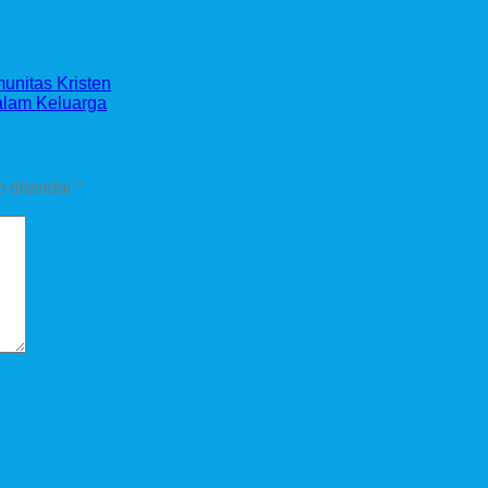
nitas Kristen
dalam Keluarga
b ditandai
*