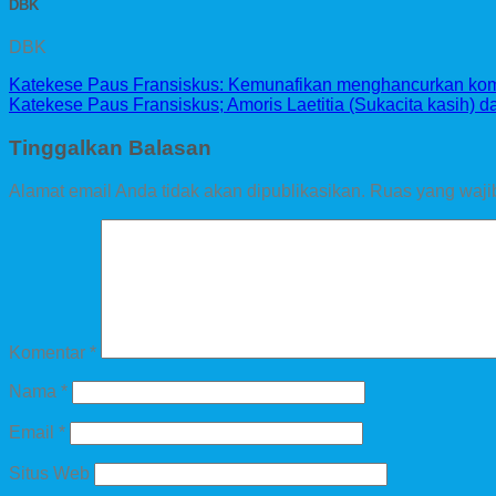
DBK
DBK
Katekese Paus Fransiskus: Kemunafikan menghancurkan komu
Katekese Paus Fransiskus; Amoris Laetitia (Sukacita kasih) 
Tinggalkan Balasan
Alamat email Anda tidak akan dipublikasikan.
Ruas yang waji
Komentar
*
Nama
*
Email
*
Situs Web