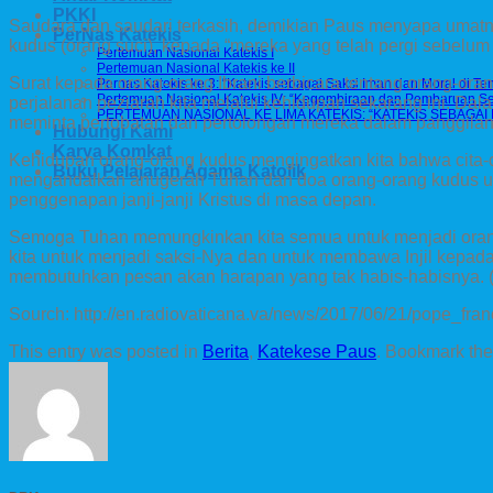
PKKI
Saudara dan saudari terkasih, demikian Paus menyapa umatnya
PerNas Katekis
kudus (orang suci), kepada “mereka yang telah pergi sebelum 
Pertemuan Nasional Katekis I
Pertemuan Nasional Katekis ke II
Surat kepada orang-orang Ibrani berbicara tentang orang-ora
Pernas Katekis ke 3: “Katekis sebagai Saksi Iman dan Moral di Te
Pertemuan Nasional Katekis IV: “Kegembiraan dan Pembaruan Se
perjalanan peziarah kita melalui kehidupan sekarang ini. Dal
PERTEMUAN NASIONAL KE LIMA KATEKIS: “KATEKIS SEBAGAI 
meminta pertobatan dan pertolongan mereka dalam panggilan te
Hubungi Kami
Karya Komkat
Kehidupan orang-orang kudus mengingatkan kita bahwa cita-cit
Buku Pelajaran Agama Katolik
mengandalkan anugerah Tuhan dan doa orang-orang kudus unt
penggenapan janji-janji Kristus di masa depan.
Semoga Tuhan memungkinkan kita semua untuk menjadi orang
kita untuk menjadi saksi-Nya dan untuk membawa Injil kepad
membutuhkan pesan akan harapan yang tak habis-habisnya. (R
Sourch: http://en.radiovaticana.va/news/2017/06/21/pope_f
This entry was posted in
Berita
,
Katekese Paus
. Bookmark th