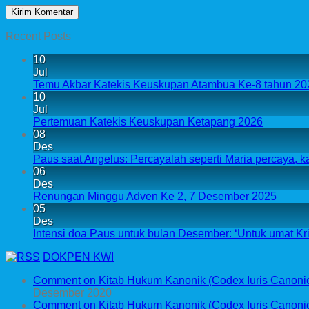
Recent Posts
10
Jul
Temu Akbar Katekis Keuskupan Atambua Ke-8 tahun 20
10
Jul
Pertemuan Katekis Keuskupan Ketapang 2026
08
Des
Paus saat Angelus: Percayalah seperti Maria percaya, k
06
Des
Renungan Minggu Adven Ke 2, 7 Desember 2025
05
Des
Intensi doa Paus untuk bulan Desember: ‘Untuk umat Krist
DOKPEN KWI
Comment on Kitab Hukum Kanonik (Codex Iuris Canonici)
Desember 2020
Comment on Kitab Hukum Kanonik (Codex Iuris Canonici)