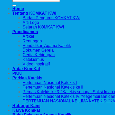
Home
Tentang KOMKAT KWI
Badan Pengurus KOMKAT KWI
Arti Logo
Sejarah KOMKAT KWI
Praedicamus
Artikel
Renungan
Pendidikan Agama Katolik
Dokumen Gereja
Cerita Kehidupan
Katekismus
Video Inspiratif
Antar KomKat
PKKI
PerNas Katekis
Pertemuan Nasional Katekis I
Pertemuan Nasional Katekis ke II
Pernas Katekis ke 3: “Katekis sebagai Saksi Iman 
Pertemuan Nasional Katekis IV: “Kegembiraan d
PERTEMUAN NASIONAL KE LIMA KATEKIS: “KA
Hubungi Kami
Karya Komkat
Buku Pelajaran Agama Katolik