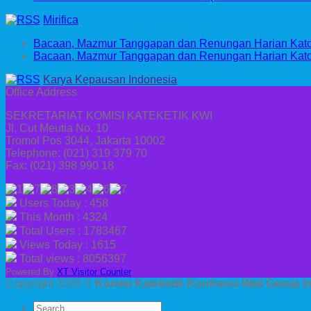
Mirifica
Bacaan, Mazmur Tanggapan dan Renungan Harian Katol
Bacaan, Mazmur Tanggapan dan Renungan Harian Katoli
Karya Kepausan Indonesia
Office Address
SEKRETARIAT KOMISI KATEKETIK KWI
Jl. Cut Meutia No. 10
Tromol Pos 3044, Jakarta 10002
Telephone: (021) 319 379 70
Fax: (021) 398 990 18
Users Today : 458
This Month : 4324
Total Users : 1783467
Views Today : 1615
Total views : 8056397
Powered By
XT Visitor Counter
Copyright 2026 ©
Komisi Kateketik Konfrensi Wali Gereja 