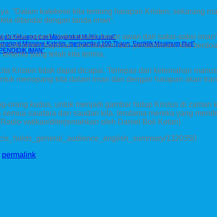
. “Dalam katekese kita tentang harapan Kristen, sekarang mar
kita ditandai dengan tanda iman”.
ng kudus seperti “sekumpulan besar awan dari saksi-saksi ima
ngah Keluarga dan Masyarakat Multikultural”
mangat Misioner Katekis menyambut 100 Thaun Ensiklik Maximum Illud”
am sakramen baptisan, pernikahan dan pentahbisan, kita berdoa
PENDIDIK IMAN”
rtentu yang telah kita terima.
a Kristen tidak dapat dicapai. Terlepas dari kelemahan manusia
uk menopang kita dalam iman dan dengan harapan akan transf
-orang kudus, untuk menjadi gambar hidup Kristus di zaman 
a semua saudara dan saudari kita, terutama mereka yang mende
adio vatikan/diterjemahkan oleh Daniel Boli Kotan)
rancis_holds_general_audience_english_summary/1320350
e
permalink
.