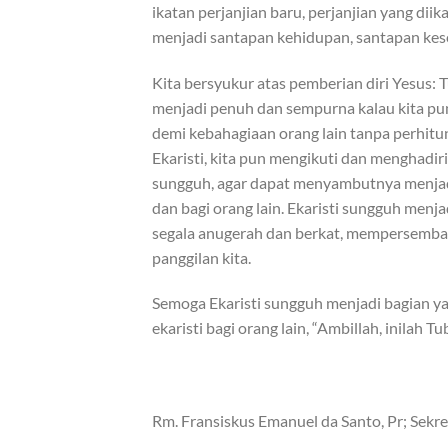
ikatan perjanjian baru, perjanjian yang dii
menjadi santapan kehidupan, santapan kes
Kita bersyukur atas pemberian diri Yesus:
menjadi penuh dan sempurna kalau kita pun
demi kebahagiaan orang lain tanpa perhitu
Ekaristi, kita pun mengikuti dan menghadir
sungguh, agar dapat menyambutnya menjadi 
dan bagi orang lain. Ekaristi sungguh menj
segala anugerah dan berkat, mempersembah
panggilan kita.
Semoga Ekaristi sungguh menjadi bagian yan
ekaristi bagi orang lain, “Ambillah, inilah 
Rm. Fransiskus Emanuel da Santo, Pr; Sekr