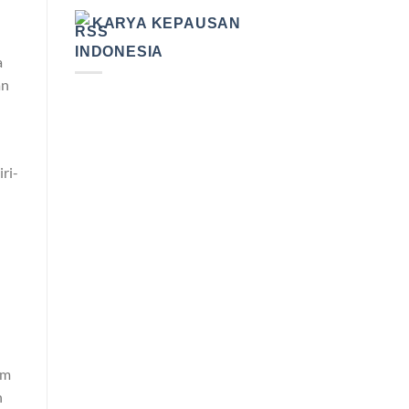
KARYA KEPAUSAN
INDONESIA
a
an
ri-
am
n