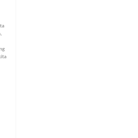
ta
,
ang
ita