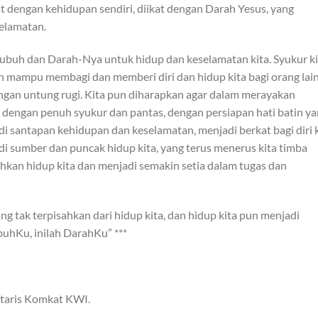
kat dengan kehidupan sendiri, diikat dengan Darah Yesus, yang
elamatan.
 Tubuh dan Darah-Nya untuk hidup dan keselamatan kita. Syukur ki
 mampu membagi dan memberi diri dan hidup kita bagi orang lain
ngan untung rugi. Kita pun diharapkan agar dalam merayakan
i dengan penuh syukur dan pantas, dengan persiapan hati batin y
santapan kehidupan dan keselamatan, menjadi berkat bagi diri k
adi sumber dan puncak hidup kita, yang terus menerus kita timba
kan hidup kita dan menjadi semakin setia dalam tugas dan
g tak terpisahkan dari hidup kita, dan hidup kita pun menjadi
TubuhKu, inilah DarahKu” ***
etaris Komkat KWI.