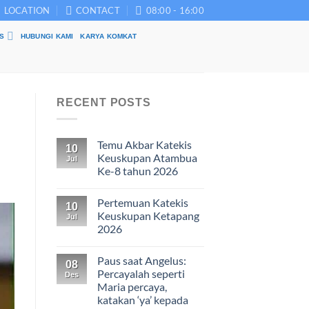
LOCATION
CONTACT
08:00 - 16:00
S
HUBUNGI KAMI
KARYA KOMKAT
RECENT POSTS
Temu Akbar Katekis
10
Keuskupan Atambua
Jul
Ke-8 tahun 2026
Pertemuan Katekis
10
Keuskupan Ketapang
Jul
2026
Paus saat Angelus:
08
Percayalah seperti
Des
Maria percaya,
katakan ‘ya’ kepada