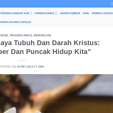
TENTANG KOMKAT KWI
PRAEDICAMUS
ANTAR KOMKAT
PKKI
PERNAS KATEKI
JARAN AGAMA KATOLIK
EKESE
,
PRAEDICAMUS
,
RENUNGAN
aya Tubuh Dan Darah Kristus:
ber Dan Puncak Hidup Kita”
POSTED ON
30 MEI 2024
BY
DBK