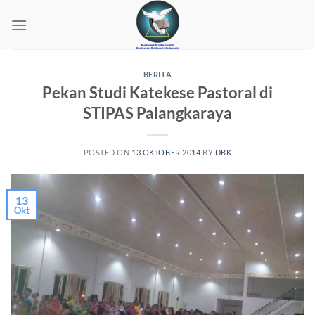
Skip
to
content
BERITA
Pekan Studi Katekese Pastoral di
STIPAS Palangkaraya
POSTED ON
13 OKTOBER 2014
BY
DBK
13
Okt